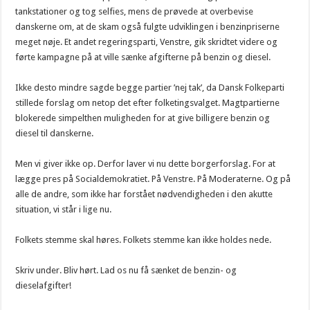
tankstationer og tog selfies, mens de prøvede at overbevise
danskerne om, at de skam også fulgte udviklingen i benzinpriserne
meget nøje. Et andet regeringsparti, Venstre, gik skridtet videre og
førte kampagne på at ville sænke afgifterne på benzin og diesel.
Ikke desto mindre sagde begge partier ’nej tak’, da Dansk Folkeparti
stillede forslag om netop det efter folketingsvalget. Magtpartierne
blokerede simpelthen muligheden for at give billigere benzin og
diesel til danskerne.
Men vi giver ikke op. Derfor laver vi nu dette borgerforslag. For at
lægge pres på Socialdemokratiet. På Venstre. På Moderaterne. Og på
alle de andre, som ikke har forstået nødvendigheden i den akutte
situation, vi står i lige nu.
Folkets stemme skal høres. Folkets stemme kan ikke holdes nede.
Skriv under. Bliv hørt. Lad os nu få sænket de benzin- og
dieselafgifter!