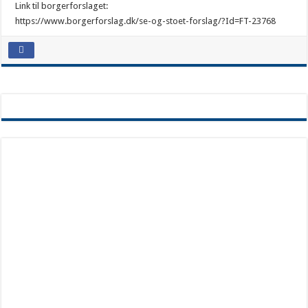
Link til borgerforslaget:
https://www.borgerforslag.dk/se-og-stoet-forslag/?Id=FT-23768