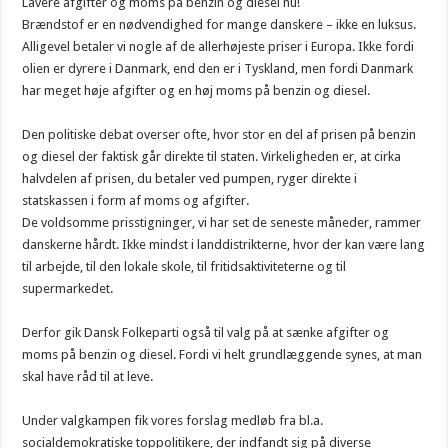
Lavere afgifter og moms på benzin og diesel nu!
Brændstof er en nødvendighed for mange danskere – ikke en luksus.
Alligevel betaler vi nogle af de allerhøjeste priser i Europa. Ikke fordi
olien er dyrere i Danmark, end den er i Tyskland, men fordi Danmark
har meget høje afgifter og en høj moms på benzin og diesel.
Den politiske debat overser ofte, hvor stor en del af prisen på benzin
og diesel der faktisk går direkte til staten. Virkeligheden er, at cirka
halvdelen af prisen, du betaler ved pumpen, ryger direkte i
statskassen i form af moms og afgifter.
De voldsomme prisstigninger, vi har set de seneste måneder, rammer
danskerne hårdt. Ikke mindst i landdistrikterne, hvor der kan være lang
til arbejde, til den lokale skole, til fritidsaktiviteterne og til
supermarkedet.
Derfor gik Dansk Folkeparti også til valg på at sænke afgifter og
moms på benzin og diesel. Fordi vi helt grundlæggende synes, at man
skal have råd til at leve.
Under valgkampen fik vores forslag medløb fra bl.a.
socialdemokratiske toppolitikere, der indfandt sig på diverse