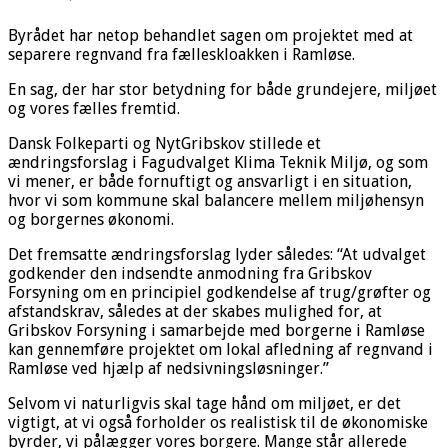
Byrådet har netop behandlet sagen om projektet med at
separere regnvand fra fælleskloakken i Ramløse.
En sag, der har stor betydning for både grundejere, miljøet
og vores fælles fremtid.
Dansk Folkeparti og NytGribskov stillede et
ændringsforslag i Fagudvalget Klima Teknik Miljø, og som
vi mener, er både fornuftigt og ansvarligt i en situation,
hvor vi som kommune skal balancere mellem miljøhensyn
og borgernes økonomi.
Det fremsatte ændringsforslag lyder således: “At udvalget
godkender den indsendte anmodning fra Gribskov
Forsyning om en principiel godkendelse af trug/grøfter og
afstandskrav, således at der skabes mulighed for, at
Gribskov Forsyning i samarbejde med borgerne i Ramløse
kan gennemføre projektet om lokal afledning af regnvand i
Ramløse ved hjælp af nedsivningsløsninger.”
Selvom vi naturligvis skal tage hånd om miljøet, er det
vigtigt, at vi også forholder os realistisk til de økonomiske
byrder, vi pålægger vores borgere. Mange står allerede