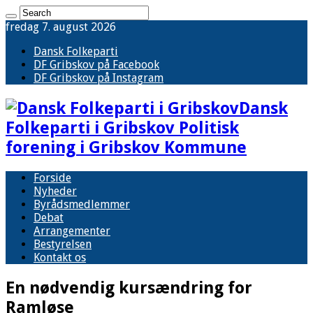
fredag 7. august 2026
Dansk Folkeparti
DF Gribskov på Facebook
DF Gribskov på Instagram
Dansk
Folkeparti i Gribskov Politisk
forening i Gribskov Kommune
Forside
Nyheder
Byrådsmedlemmer
Debat
Arrangementer
Bestyrelsen
Kontakt os
En nødvendig kursændring for
Ramløse