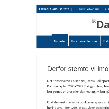
Dansk Folkeparti
DF 
FREDAG 7. AUGUST 2026
Nyheder
Byrådsmedlemmer
Deb
Derfor stemte vi i
Det Konservative Folkeparti, Dansk Folkepart
Kommuneplan 2025-2037. Det gjorde vi, fordi
borgernes ønsker eller den retning, vi bør
Et af de mest markante punkter er spørgsmål
høringssvar, der tydeligt udtrykker bekymrin