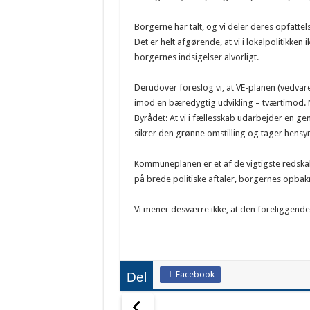
Borgerne har talt, og vi deler deres opfatte
Det er helt afgørende, at vi i lokalpolitikken
borgernes indsigelser alvorligt.
Derudover foreslog vi, at VE-planen (vedvar
imod en bæredygtig udvikling – tværtimod. Me
Byrådet: At vi i fællesskab udarbejder en ge
sikrer den grønne omstilling og tager hensyn
Kommuneplanen er et af de vigtigste redskab
på brede politiske aftaler, borgernes opbakn
Vi mener desværre ikke, at den foreliggende p
Facebook
Del