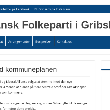
Gribskov på Facebook
DF Gribskov på Instagram
at
Arrangementer
Bestyrelsen
Kontakt os
mod kommuneplanen
i og Liberal Alliance valgte at stemme imod den nye
 vi mener, at planen på flere centrale områder ikke afspejler
 gå som kommune.
et om boliger på Teglværksgrunden. Vi har lyttet til de mange
g for netop dette projekt.