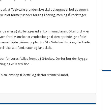
lse af, at Teglværksgrunden ikke skal udlægges til boligbyggeri.
 ikke blot formelt sender forslag i høring, men også reelt tager
ende energi) skulle tages ud af kommuneplanen. Ikke fordi vi er
n fordi vi ønsker at vende tilbage til den oprindelige aftale i
nnemarbejdet vision og plan for VE i Gribskov. En plan, der både
 til lokalsamfund, natur og landskab.
er for vores fælles fremtid i Gribskov. Derfor bør den bygge
ing og en klar vision.
lan lever op til dette, og derfor stemte vi imod.