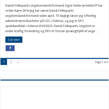
Dansk Folkepartis ungdomslandsformand Signe Vedersø Keldorff har
ordet: Kære DF’erJeg har været Dansk Folkepartis
ungdomslandsformand siden april. Til dagligt læser jeg offentlig
administrationsbachelor på UCL i Odense, og jeg er DF’s
spidskandidat i Odense til KV2025. Dansk Folkepartis Ungdom er
under kraftig forandring og DFU er fortsat sprængtfyldt af unge …
Læs mere
1
2
»
Page 1 of 2