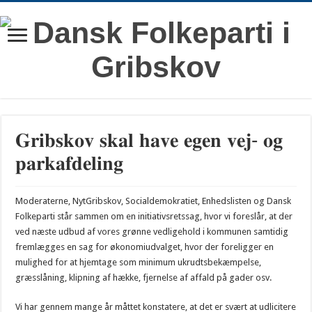
𝐆𝐫𝐢𝐛𝐬𝐤𝐨𝐯 𝐬𝐤𝐚𝐥 𝐡𝐚𝐯𝐞 𝐞𝐠𝐞𝐧 𝐯𝐞𝐣- 𝐨𝐠
𝐩𝐚𝐫𝐤𝐚𝐟𝐝𝐞𝐥𝐢𝐧𝐠
Moderaterne, NytGribskov, Socialdemokratiet, Enhedslisten og Dansk
Folkeparti står sammen om en initiativsretssag, hvor vi foreslår, at der
ved næste udbud af vores grønne vedligehold i kommunen samtidig
fremlægges en sag for økonomiudvalget, hvor der foreligger en
mulighed for at hjemtage som minimum ukrudtsbekæmpelse,
græsslåning, klipning af hække, fjernelse af affald på gader osv.
Vi har gennem mange år måttet konstatere, at det er svært at udlicitere